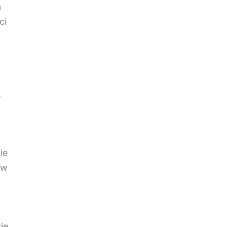
a
ci
,
ie
 w
ie