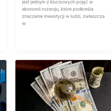
jest jednym z kluczowych pojęć w
ekonomii rozwoju, które podkreśla
znaczenie inwestycji w ludzi, zwłaszcza
w