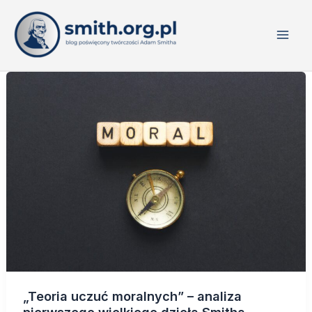
Przejdź
do
treści
„Teoria uczuć moralnych” – analiza